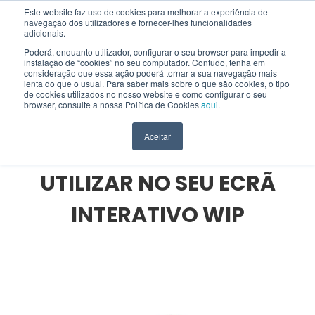
Este website faz uso de cookies para melhorar a experiência de
navegação dos utilizadores e fornecer-lhes funcionalidades
EN
adicionais.
Poderá, enquanto utilizador, configurar o seu browser para impedir a
instalação de “cookies” no seu computador. Contudo, tenha em
consideração que essa ação poderá tornar a sua navegação mais
lenta do que o usual. Para saber mais sobre o que são cookies, o tipo
HOME
>
BLOG
>
SOLUÇÕES INTERATIVAS
>
de cookies utilizados no nosso website e como configurar o seu
20 APLICAÇÕES QUE PODE UTILIZAR NO SEU ECRÃ INTERATIVO WIP
browser, consulte a nossa Política de Cookies
aqui
.
Aceitar
20 APLICAÇÕES QUE PODE
UTILIZAR NO SEU ECRÃ
INTERATIVO WIP