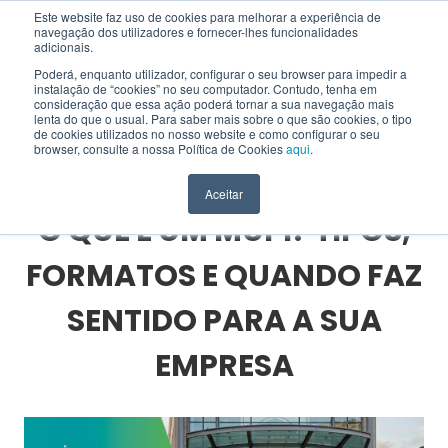
Este website faz uso de cookies para melhorar a experiência de
navegação dos utilizadores e fornecer-lhes funcionalidades
EN
adicionais.
Poderá, enquanto utilizador, configurar o seu browser para impedir a
instalação de “cookies” no seu computador. Contudo, tenha em
consideração que essa ação poderá tornar a sua navegação mais
lenta do que o usual. Para saber mais sobre o que são cookies, o tipo
HOME
>
BLOG
>
SOLUÇÕES INTERATIVAS
>
de cookies utilizados no nosso website e como configurar o seu
O QUE É UM MUPI? TIPOS, FORMATOS E QUANDO FAZ SENTIDO PARA A SUA
browser, consulte a nossa Política de Cookies
aqui
.
EMPRESA
Aceitar
O QUE É UM MUPI? TIPOS,
FORMATOS E QUANDO FAZ
SENTIDO PARA A SUA
EMPRESA