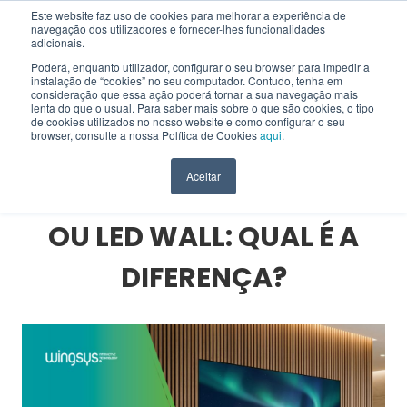
Este website faz uso de cookies para melhorar a experiência de
navegação dos utilizadores e fornecer-lhes funcionalidades
EN
adicionais.
Poderá, enquanto utilizador, configurar o seu browser para impedir a
instalação de “cookies” no seu computador. Contudo, tenha em
consideração que essa ação poderá tornar a sua navegação mais
lenta do que o usual. Para saber mais sobre o que são cookies, o tipo
HOME
>
BLOG
>
SOLUÇÕES INTERATIVAS
>
de cookies utilizados no nosso website e como configurar o seu
PAINEL LED, DISPLAY LED OU LED WALL: QUAL É A DIFERENÇA?
browser, consulte a nossa Política de Cookies
aqui
.
Aceitar
PAINEL LED, DISPLAY LED
OU LED WALL: QUAL É A
DIFERENÇA?