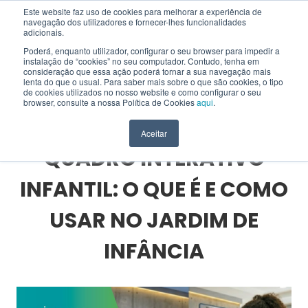
Este website faz uso de cookies para melhorar a experiência de
navegação dos utilizadores e fornecer-lhes funcionalidades
EN
adicionais.
Poderá, enquanto utilizador, configurar o seu browser para impedir a
instalação de “cookies” no seu computador. Contudo, tenha em
consideração que essa ação poderá tornar a sua navegação mais
lenta do que o usual. Para saber mais sobre o que são cookies, o tipo
HOME
>
BLOG
>
SOLUÇÕES INTERATIVAS
>
de cookies utilizados no nosso website e como configurar o seu
QUADRO INTERATIVO INFANTIL: O QUE É E COMO USAR NO JARDIM DE
browser, consulte a nossa Política de Cookies
aqui
.
INFÂNCIA
Aceitar
QUADRO INTERATIVO
INFANTIL: O QUE É E COMO
USAR NO JARDIM DE
INFÂNCIA