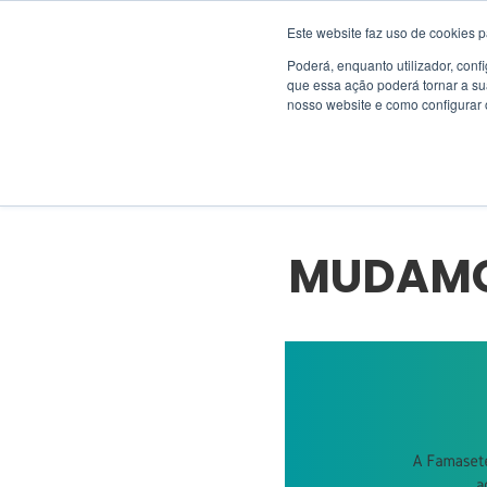
Este website faz uso de cookies p
Poderá, enquanto utilizador, con
que essa ação poderá tornar a su
nosso website e como configurar 
HOME
>
BLOG
>
NOTÍCIAS
>
MUDAMOS E AGORA SOMOS WIN
MUDAMO