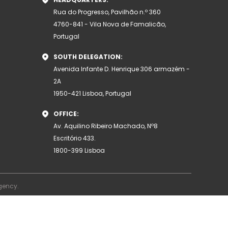
Rua do Progresso, Pavilhão n.º 360
4760-841 - Vila Nova de Famalicão,
Portugal
SOUTH DELEGATION:
Avenida Infante D. Henrique 306 armazém -
2A
1950-421 Lisboa, Portugal
OFFICE:
Av. Aquilino Ribeiro Machado, Nº8
Escritório 433.
1800-399 Lisboa
gency
.