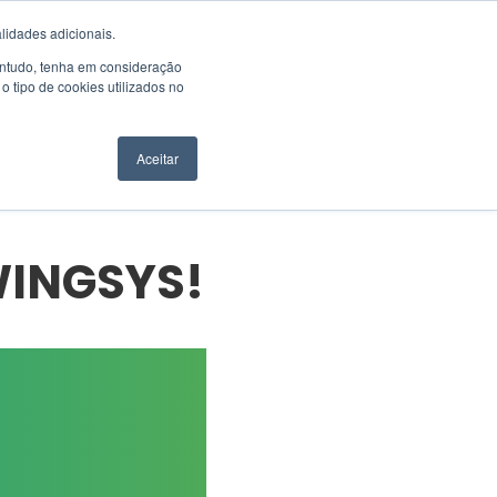
EN
SUPPORT
lidades adicionais.
Contudo, tenha em consideração
 tipo de cookies utilizados no
NGSYS
CONTACTS
REQUEST A QUOTE
Aceitar
INGSYS!