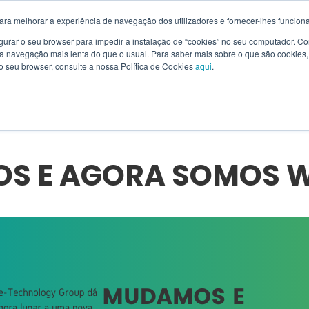
ara melhorar a experiência de navegação dos utilizadores e fornecer-lhes funciona
figurar o seu browser para impedir a instalação de “cookies” no seu computador. 
a navegação mais lenta do que o usual. Para saber mais sobre o que são cookies, o
SOLUTIONS
PRODUCTS
RENTING
SERVICES
WI
o seu browser, consulte a nossa Política de Cookies
aqui
.
GSYS!
S E AGORA SOMOS W