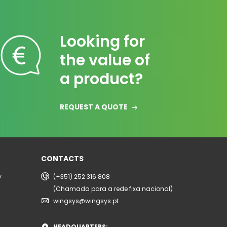
Looking for
the value of
a product?
REQUEST A QUOTE
CONTACTS
y
(+351) 252 316 808
(Chamada para a rede fixa nacional)
wingsys@wingsys.pt
HEADQUARTERS: