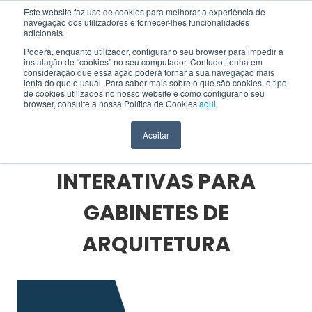
Este website faz uso de cookies para melhorar a experiência de
navegação dos utilizadores e fornecer-lhes funcionalidades
EN
adicionais.
Poderá, enquanto utilizador, configurar o seu browser para impedir a
instalação de “cookies” no seu computador. Contudo, tenha em
consideração que essa ação poderá tornar a sua navegação mais
lenta do que o usual. Para saber mais sobre o que são cookies, o tipo
HOME
>
BLOG
>
SOLUÇÕES INTERATIVAS
>
de cookies utilizados no nosso website e como configurar o seu
SOLUÇÕES DIGITAIS INTERATIVAS PARA GABINETES DE ARQUITETURA
browser, consulte a nossa Política de Cookies
aqui
.
Aceitar
SOLUÇÕES DIGITAIS
INTERATIVAS PARA
GABINETES DE
ARQUITETURA